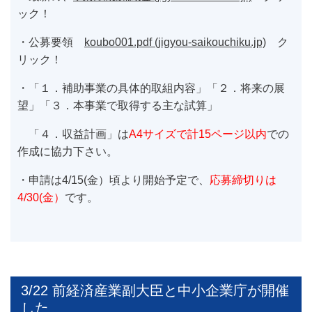
ック！
・公募要領
koubo001.pdf (jigyou-saikouchiku.jp)
ク
リック！
・「１．補助事業の具体的取組内容」「２．将来の展
望」「３．本事業で取得する主な試算」
「４．収益計画」は
A4サイズで計15ページ以内
での
作成に協力下さい。
・申請は4/15(金）頃より開始予定で、
応募締切りは
4/30(金）
です。
3/22 前経済産業副大臣と中小企業庁が開催
した