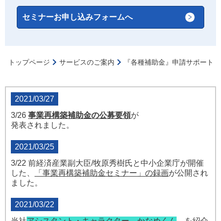
セミナーお申し込みフォームへ
トップページ
サービスのご案内
『各種補助金』申請サポート
2021/03/27
3/26
事業再構築補助金の公募要領
が
発表されました。
2021/03/25
3/22 前経済産業副大臣/牧原秀樹氏と中小企業庁が開催
した、
「
事業再構築補助金セミナー」の録画
が公開され
ました。
2021/03/22
当社
アシスタント・キャラクター かなめくん
を紹介