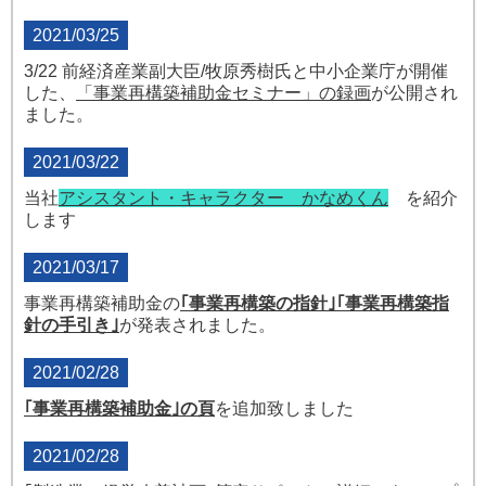
2021/03/25
3/22 前経済産業副大臣/牧原秀樹氏と中小企業庁が開催
した、
「
事業再構築補助金セミナー」の録画
が公開され
ました。
2021/03/22
当社
アシスタント・キャラクター かなめくん
を紹介
します
2021/03/17
事業再構築補助金の
｢事業再構築の
指針｣
｢事業再構築指
針の手引き｣
が発表されました。
2021/02/28
｢
事業再構築補助金｣の頁
を追加致しました
2021/02/28